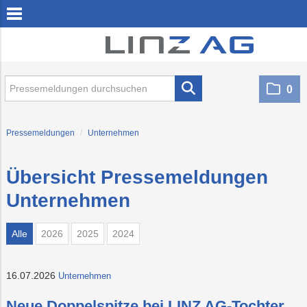
zum Inhalt springen
zum Footer springen
0
PRESSEMELDUNGEN
Unternehmen
Pressemeldungen
/
Unternehmen
Kommunale Dienstleistungen
Hafen
Übersicht Pressemeldungen
Öffentlicher Verkehr
Unternehmen
Energie
LINZ NETZ GmbH
Alle
2026
2025
2024
MEDIA
16.07.2026
Unternehmen
Neue Doppelspitze bei LINZ AG-Tochter