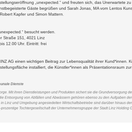
tellungseröffnung „unexpected.“ und freuten sich, das Unerwartete zu
unstbegeisterte Gäste begrüßen und Sarah Jonas, MA vom Lentos Kuns
 Robert Kapfer und Simon Mattern.
„unexpected.“ besucht werden.
er Straße 151, 4021 Linz
 12.00 Uhr. Eintritt: frei
LINZ AG einen wichtigen Beitrag zur Lebensqualität ihrer Kund*innen. Ku
ellungsfläche installiert, die Künstler*innen als Präsentationsraum z
unale Dienste
rge. Mit ihren Dienstleistungen und Produkten sichert sie die Grundversorgung d
e Entsorgung von Abfällen und Abwässern gehören ebenso zu den Aufgaben der LI
die in Linz und Umgebung angesiedelten Wirtschaftsbetriebe sind darüber hinaus d
prozentige Tochtergesellschaft der Unternehmensgruppe der Stadt Linz Holding G