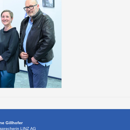
e Gillhofer
sprecherin LINZ AG