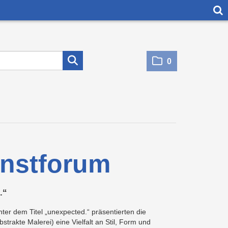
[
0
unstforum
.“
er dem Titel „unexpected.“ präsentierten die
trakte Malerei) eine Vielfalt an Stil, Form und