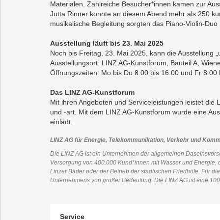
Materialen. Zahlreiche Besucher*innen kamen zur Auss
Jutta Rinner konnte an diesem Abend mehr als 250 k
musikalische Begleitung sorgten das Piano-Violin-Duo
Ausstellung läuft bis 23. Mai 2025
Noch bis Freitag, 23. Mai 2025, kann die Ausstellung 
Ausstellungsort: LINZ AG-Kunstforum, Bauteil A, Wien
Öffnungszeiten: Mo bis Do 8.00 bis 16.00 und Fr 8.00 bis
Das LINZ AG-Kunstforum
Mit ihren Angeboten und Serviceleistungen leistet die 
und -art. Mit dem LINZ AG-Kunstforum wurde eine Ausst
einlädt.
LINZ AG für Energie, Telekommunikation, Verkehr und Komm
Die LINZ AG ist ein Unternehmen der allgemeinen Daseinsvorso
Versorgung von 400.000 Kund*innen mit Wasser und Energie, di
Linzer Bäder oder der Betrieb der städtischen Friedhöfe. Für 
Unternehmens von großer Bedeutung. Die LINZ AG ist eine 100-
Service