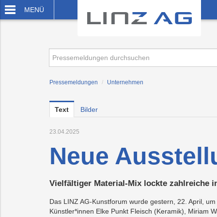
zum Inhalt springen
zum Footer springen
MENÜ
Pressemeldungen
/
Unternehmen
Text
Bilder
23.04.2025
Neue Ausstell
Vielfältiger Material-Mix lockte zahlreiche
Das LINZ AG-Kunstforum wurde gestern, 22. April, um 
Künstler*innen Elke Punkt Fleisch (Keramik), Miriam W