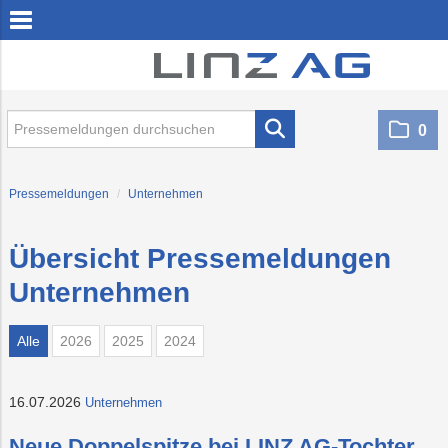
zum Inhalt springen
zum Footer springen
0
PRESSEMELDUNGEN
Unternehmen
Pressemeldungen
/
Unternehmen
Kommunale Dienstleistungen
Hafen
Übersicht Pressemeldungen
Öffentlicher Verkehr
Unternehmen
Energie
LINZ NETZ GmbH
Alle
2026
2025
2024
MEDIA
16.07.2026
Unternehmen
Neue Doppelspitze bei LINZ AG-Tochter